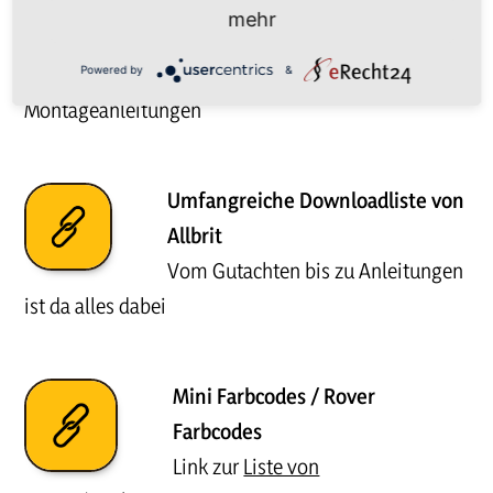
Linksammlung von The Daily
mehr
Rust
mit Installations- und
Powered by
&
Montageanleitungen
Umfangreiche Downloadliste von
Allbrit
Vom Gutachten bis zu Anleitungen
ist da alles dabei
Mini Farbcodes / Rover
Farbcodes
Link zur
Liste von